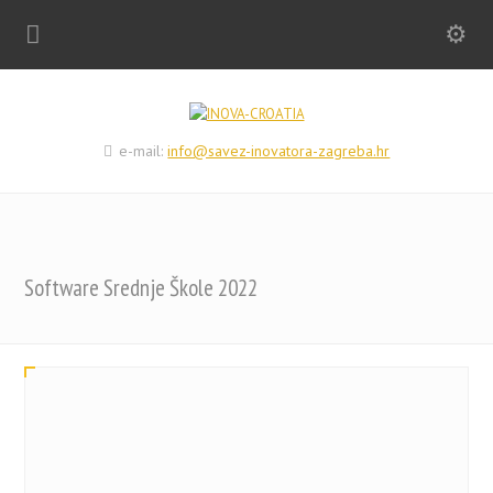
e-mail:
info@savez-inovatora-zagreba.hr
Software Srednje Škole 2022
Upravljanje roletama putem Blynk aplikacije i MKR 1000
platforme
Filip Kozić i Emanuel Kufrin