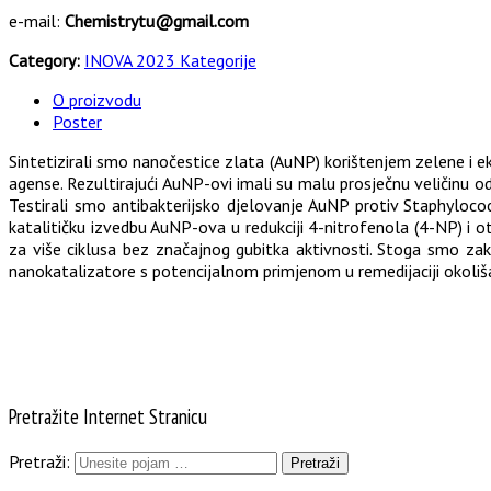
e-mail:
Chemistrytu@gmail.com
Category:
INOVA 2023 Kategorije
O proizvodu
Poster
Sintetizirali smo nanočestice zlata (AuNP) korištenjem zelene i ek
agense. Rezultirajući AuNP-ovi imali su malu prosječnu veličinu o
Testirali smo antibakterijsko djelovanje AuNP protiv Staphylococcus
katalitičku izvedbu AuNP-ova u redukciji 4-nitrofenola (4-NP) i o
za više ciklusa bez značajnog gubitka aktivnosti. Stoga smo za
nanokatalizatore s potencijalnom primjenom u remedijaciji okoliša
Pretražite Internet Stranicu
Pretraži: