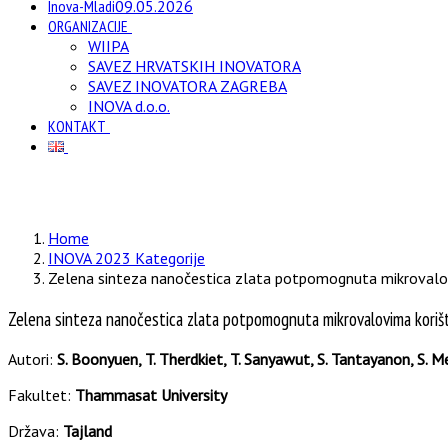
Inova-Mladi
09.05.2026
ORGANIZACIJE
WIIPA
SAVEZ HRVATSKIH INOVATORA
SAVEZ INOVATORA ZAGREBA
INOVA d.o.o.
KONTAKT
Home
INOVA 2023 Kategorije
Zelena sinteza nanočestica zlata potpomognuta mikrovalovima
Zelena sinteza nanočestica zlata potpomognuta mikrovalovima korištenj
Autori:
S. Boonyuen, T. Therdkiet, T. Sanyawut, S. Tantayanon, S. 
Fakultet:
Thammasat University
Država:
Tajland