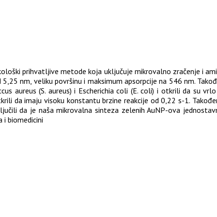
ološki prihvatljive metode koja uključuje mikrovalno zračenje i amin
d 5,25 nm, veliku površinu i maksimum apsorpcije na 546 nm. Također
 aureus (S. aureus) i Escherichia coli (E. coli) i otkrili da su vrlo 
tkrili da imaju visoku konstantu brzine reakcije od 0,22 s-1. Takođe
ključili da je naša mikrovalna sinteza zelenih AuNP-ova jednosta
 i biomedicini