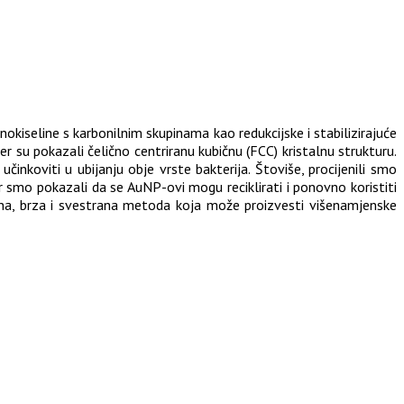
okiseline s karbonilnim skupinama kao redukcijske i stabilizirajuće
 su pokazali čelično centriranu kubičnu (FCC) kristalnu strukturu.
učinkoviti u ubijanju obje vrste bakterija. Štoviše, procijenili smo
r smo pokazali da se AuNP-ovi mogu reciklirati i ponovno koristiti
vna, brza i svestrana metoda koja može proizvesti višenamjenske