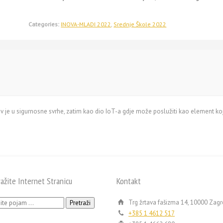
Categories:
INOVA-MLADI 2022
,
Srednje Škole 2022
iv je u sigurnosne svrhe, zatim kao dio IoT-a gdje može poslužiti kao element koj
ražite Internet Stranicu
Kontakt
ži:
Trg žrtava fašizma 14, 10000 Zag
+385 1 4612 517