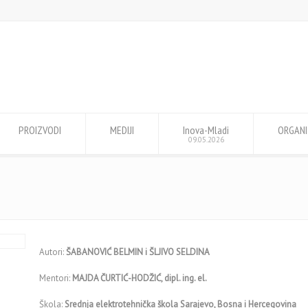
PROIZVODI
MEDIJI
Inova-Mladi
ORGANI
09.05.2026
Autori:
ŠABANOVIĆ BELMIN i ŠLJIVO SELDINA
Mentori:
MAJDA ČURTIĆ-HODŽIĆ, dipl. ing. el.
Škola:
Srednja elektrotehnička škola Sarajevo, Bosna i Hercegovina