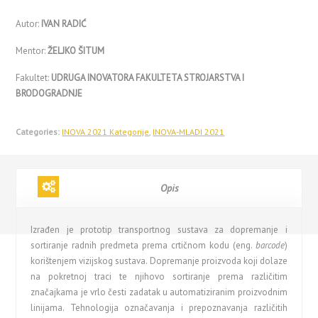
Autor:
IVAN RADIĆ
Mentor:
ŽELJKO ŠITUM
Fakultet:
UDRUGA INOVATORA FAKULTETA STROJARSTVA I
BRODOGRADNJE
Categories:
INOVA 2021 Kategorije
,
INOVA-MLADI 2021
Opis
Izrađen je prototip transportnog sustava za dopremanje i
sortiranje radnih predmeta prema crtičnom kodu (eng.
barcode
)
korištenjem vizijskog sustava. Dopremanje proizvoda koji dolaze
na pokretnoj traci te njihovo sortiranje prema različitim
značajkama je vrlo česti zadatak u automatiziranim proizvodnim
linijama. Tehnologija označavanja i prepoznavanja različitih