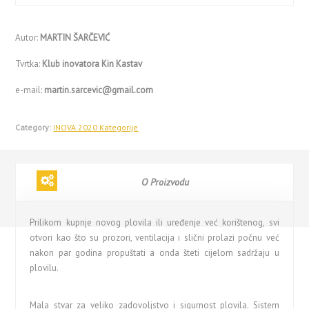
Autor:
MARTIN ŠARČEVIĆ
Tvrtka:
Klub inovatora Kin Kastav
e-mail:
martin.sarcevic@gmail.com
Category:
INOVA 2020 Kategorije
O Proizvodu
Prilikom kupnje novog plovila ili uređenje već korištenog, svi
otvori kao što su prozori, ventilacija i slični prolazi počnu već
nakon par godina propuštati a onda šteti cijelom sadržaju u
plovilu.
Mala stvar za veliko zadovoljstvo i sigurnost plovila. Sistem