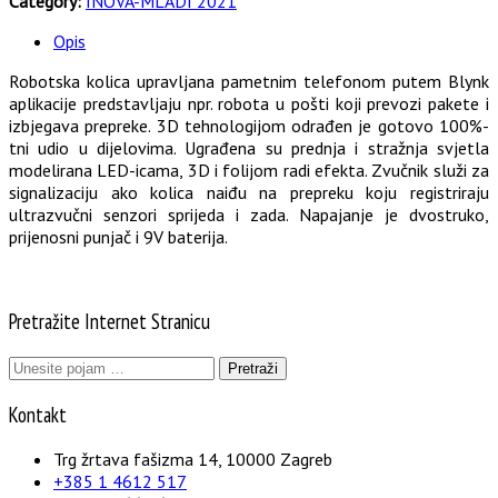
Category:
INOVA-MLADI 2021
Opis
Robotska kolica upravljana pametnim telefonom putem Blynk
aplikacije predstavljaju npr. robota u pošti koji prevozi pakete i
izbjegava prepreke. 3D tehnologijom odrađen je gotovo 100%-
tni udio u dijelovima. Ugrađena su prednja i stražnja svjetla
modelirana LED-icama, 3D i folijom radi efekta. Zvučnik služi za
signalizaciju ako kolica naiđu na prepreku koju registriraju
ultrazvučni senzori sprijeda i zada. Napajanje je dvostruko,
prijenosni punjač i 9V baterija.
Pretražite Internet Stranicu
Pretraži:
Kontakt
Trg žrtava fašizma 14, 10000 Zagreb
+385 1 4612 517