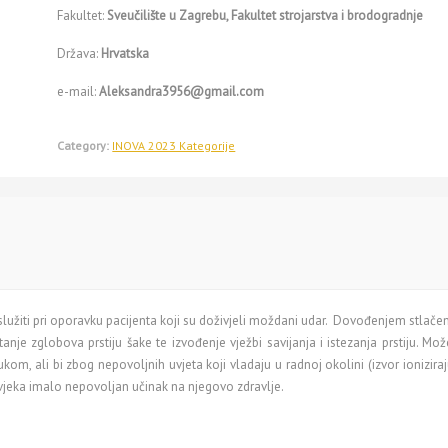
Fakultet:
Sveučilište u Zagrebu, Fakultet strojarstva i brodogradnje
Država:
Hrvatska
e-mail:
Aleksandra3956@gmail.com
Category:
INOVA 2023 Kategorije
 služiti pri oporavku pacijenta koji su doživjeli moždani udar. Dovođenjem stlače
e zglobova prstiju šake te izvođenje vježbi savijanja i istezanja prstiju. Može 
m, ali bi zbog nepovoljnih uvjeta koji vladaju u radnoj okolini (izvor ioniziraju
čovjeka imalo nepovoljan učinak na njegovo zdravlje.