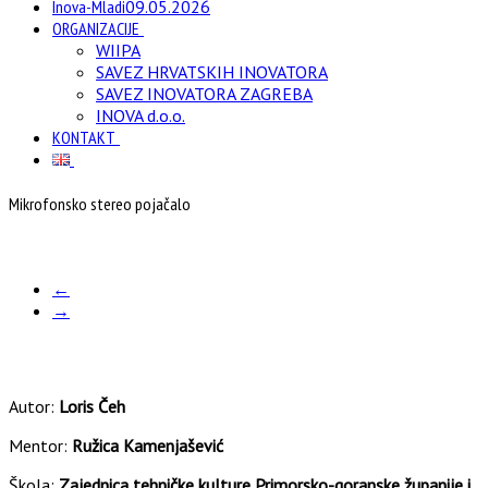
Inova-Mladi
09.05.2026
ORGANIZACIJE
WIIPA
SAVEZ HRVATSKIH INOVATORA
SAVEZ INOVATORA ZAGREBA
INOVA d.o.o.
KONTAKT
Mikrofonsko stereo pojačalo
←
→
Autor:
Loris Čeh
Mentor:
Ružica Kamenjašević
Škola:
Zajednica tehničke kulture Primorsko-goranske županije i