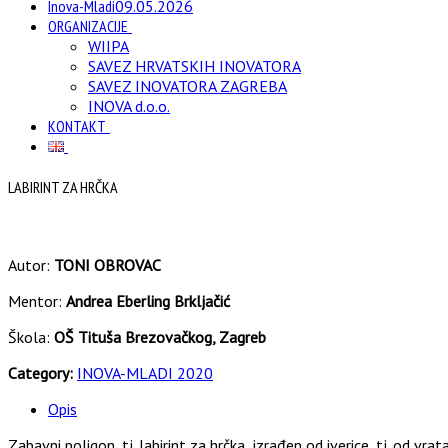
Inova-Mladi
09.05.2026
ORGANIZACIJE
WIIPA
SAVEZ HRVATSKIH INOVATORA
SAVEZ INOVATORA ZAGREBA
INOVA d.o.o.
KONTAKT
LABIRINT ZA HRČKA
Autor:
TONI OBROVAC
Mentor:
Andrea Eberling Brkljačić
Škola:
OŠ Tituša Brezovačkog, Zagreb
Category:
INOVA-MLADI 2020
Opis
Zabavni poligon, tj. labirint za hrčka izrađen od iverice, tj. od vrat