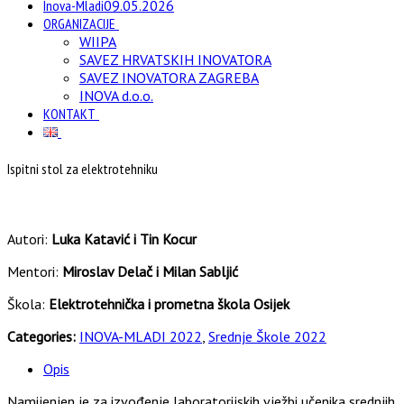
Inova-Mladi
09.05.2026
ORGANIZACIJE
WIIPA
SAVEZ HRVATSKIH INOVATORA
SAVEZ INOVATORA ZAGREBA
INOVA d.o.o.
KONTAKT
Ispitni stol za elektrotehniku
Autori:
Luka Katavić i Tin Kocur
Mentori:
Miroslav Delač i Milan Sabljić
Škola:
Elektrotehnička i prometna škola Osijek
Categories:
INOVA-MLADI 2022
,
Srednje Škole 2022
Opis
Namijenjen je za izvođenje laboratorijskih vježbi učenika srednjih