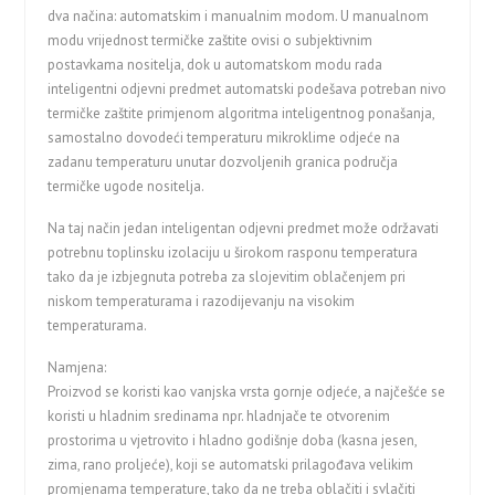
dva načina: automatskim i manualnim modom. U manualnom
modu vrijednost termičke zaštite ovisi o subjektivnim
postavkama nositelja, dok u automatskom modu rada
inteligentni odjevni predmet automatski podešava potreban nivo
termičke zaštite primjenom algoritma inteligentnog ponašanja,
samostalno dovodeći temperaturu mikroklime odjeće na
zadanu temperaturu unutar dozvoljenih granica područja
termičke ugode nositelja.
Na taj način jedan inteligentan odjevni predmet može održavati
potrebnu toplinsku izolaciju u širokom rasponu temperatura
tako da je izbjegnuta potreba za slojevitim oblačenjem pri
niskom temperaturama i razodijevanju na visokim
temperaturama.
Namjena:
Proizvod se koristi kao vanjska vrsta gornje odjeće, a najčešće se
koristi u hladnim sredinama npr. hladnjače te otvorenim
prostorima u vjetrovito i hladno godišnje doba (kasna jesen,
zima, rano proljeće), koji se automatski prilagođava velikim
promjenama temperature, tako da ne treba oblačiti i svlačiti