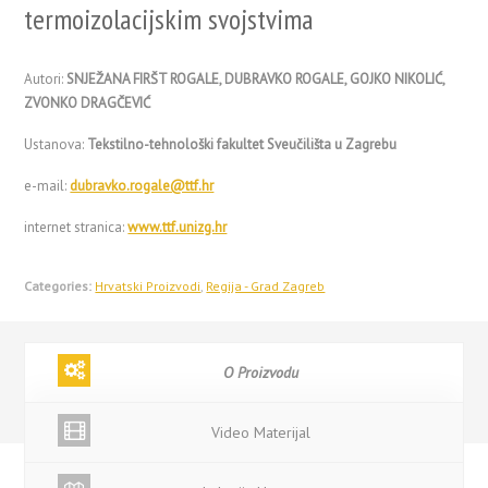
termoizolacijskim svojstvima
Autori:
SNJEŽANA FIRŠT ROGALE, DUBRAVKO ROGALE, GOJKO NIKOLIĆ,
ZVONKO DRAGČEVIĆ
Ustanova:
Tekstilno-tehnološki fakultet Sveučilišta u Zagrebu
e-mail:
dubravko.rogale@ttf.hr
internet stranica:
www.ttf.unizg.hr
Categories:
Hrvatski Proizvodi
,
Regija - Grad Zagreb
O Proizvodu
Video Materijal