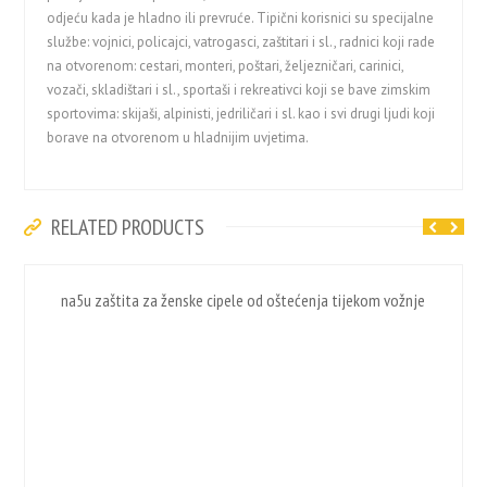
odjeću kada je hladno ili prevruće. Tipični korisnici su specijalne
službe: vojnici, policajci, vatrogasci, zaštitari i sl., radnici koji rade
na otvorenom: cestari, monteri, poštari, željezničari, carinici,
vozači, skladištari i sl., sportaši i rekreativci koji se bave zimskim
sportovima: skijaši, alpinisti, jedriličari i sl. kao i svi drugi ljudi koji
borave na otvorenom u hladnijim uvjetima.
RELATED PRODUCTS
na5u zaštita za ženske cipele od oštećenja tijekom vožnje