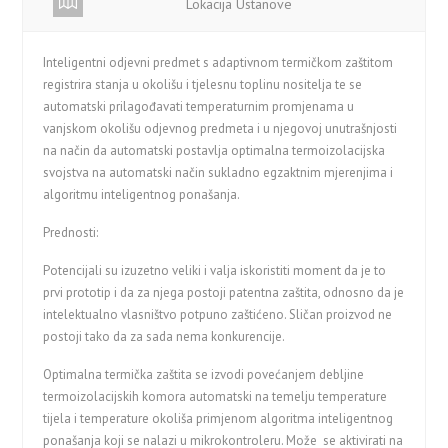
Lokacija Ustanove
Inteligentni odjevni predmet s adaptivnom termičkom zaštitom
registrira stanja u okolišu i tjelesnu toplinu nositelja te se
automatski prilagođavati temperaturnim promjenama u
vanjskom okolišu odjevnog predmeta i u njegovoj unutrašnjosti
na način da automatski postavlja optimalna termoizolacijska
svojstva na automatski način sukladno egzaktnim mjerenjima i
algoritmu inteligentnog ponašanja.
Prednosti:
Potencijali su izuzetno veliki i valja iskoristiti moment da je to
prvi prototip i da za njega postoji patentna zaštita, odnosno da je
intelektualno vlasništvo potpuno zaštićeno. Sličan proizvod ne
postoji tako da za sada nema konkurencije.
Optimalna termička zaštita se izvodi povećanjem debljine
termoizolacijskih komora automatski na temelju temperature
tijela i temperature okoliša primjenom algoritma inteligentnog
ponašanja koji se nalazi u mikrokontroleru. Može se aktivirati na