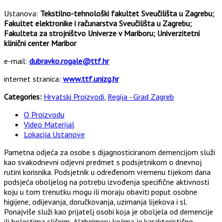
Ustanova:
Tekstilno-tehnološki fakultet Sveučilišta u Zagrebu;
Fakultet elektronike i računarstva Sveučilišta u Zagrebu;
Fakulteta za strojništvo Univerze v Mariboru; Univerzitetni
klinični center Maribor
e-mail:
dubravko.rogale@ttf.hr
internet stranica:
www.ttf.unizg.hr
Categories:
Hrvatski Proizvodi
,
Regija - Grad Zagreb
O Proizvodu
Video Materijal
Lokacija Ustanove
Pametna odjeća za osobe s dijagnosticiranom demencijom služi
kao svakodnevni odjevni predmet s podsjetnikom o dnevnoj
rutini korisnika. Podsjetnik u određenom vremenu tijekom dana
podsjeća oboljelog na potrebu izvođenja specifične aktivnosti
koju u tom trenutku mogu ili moraju obaviti poput osobne
higijene, odijevanja, doručkovanja, uzimanja lijekova i sl.
Ponajviše služi kao prijatelj osobi koja je oboljela od demencije
ili bolestima sličnim Alzheimeru kojima je karakteristično