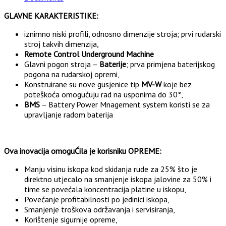
GLAVNE KARAKTERISTIKE:
iznimno niski profili, odnosno dimenzije stroja; prvi rudarski
stroj takvih dimenzija,
Remote Control Underground Machine
Glavni pogon stroja –
Baterije
; prva primjena baterijskog
pogona na rudarskoj opremi,
Konstruirane su nove gusjenice tip
MV-W
koje bez
poteškoća omogućuju rad na usponima do 30°,
BMS
– Battery Power Mnagement system koristi se za
upravljanje radom baterija
Ova inovacija omoguĆila je korisniku OPREME:
Manju visinu iskopa kod skidanja rude za 25% što je
direktno utjecalo na smanjenje iskopa jalovine za 50% i
time se povećala koncentracija platine u iskopu,
Povećanje profitabilnosti po jedinici iskopa,
Smanjenje troškova održavanja i servisiranja,
Korištenje sigurnije opreme,