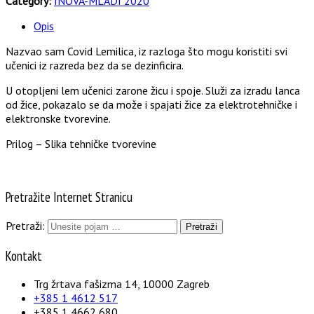
Category:
INOVA-MLADI 2020
Opis
Nazvao sam Covid Lemilica, iz razloga što mogu koristiti svi
učenici iz razreda bez da se dezinficira.
U otopljeni lem učenici zarone žicu i spoje. Služi za izradu lanca
od žice, pokazalo se da može i spajati žice za elektrotehničke i
elektronske tvorevine.
Prilog – Slika tehničke tvorevine
Pretražite Internet Stranicu
Pretraži:
Kontakt
Trg žrtava fašizma 14, 10000 Zagreb
+385 1 4612 517
+385 1 4662 680