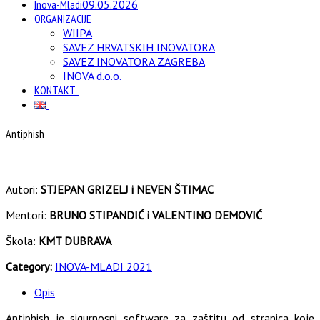
Inova-Mladi
09.05.2026
ORGANIZACIJE
WIIPA
SAVEZ HRVATSKIH INOVATORA
SAVEZ INOVATORA ZAGREBA
INOVA d.o.o.
KONTAKT
Antiphish
Autori:
STJEPAN GRIZELJ i NEVEN ŠTIMAC
Mentori:
BRUNO STIPANDIĆ i VALENTINO DEMOVIĆ
Škola:
KMT DUBRAVA
Category:
INOVA-MLADI 2021
Opis
Antiphish je sigurnosni software za zaštitu od stranica koje