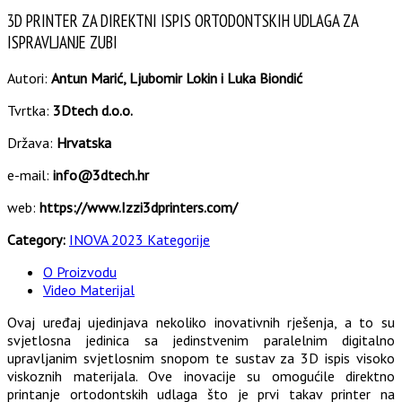
3D PRINTER ZA DIREKTNI ISPIS ORTODONTSKIH UDLAGA ZA
ISPRAVLJANJE ZUBI
Autori:
Antun Marić, Ljubomir Lokin i Luka Biondić
Tvrtka:
3Dtech d.o.o.
Država:
Hrvatska
e-mail:
info@3dtech.hr
web:
https://www.Izzi3dprinters.com/
Category:
INOVA 2023 Kategorije
O Proizvodu
Video Materijal
Ovaj uređaj ujedinjava nekoliko inovativnih rješenja, a to su
svjetlosna jedinica sa jedinstvenim paralelnim digitalno
upravljanim svjetlosnim snopom te sustav za 3D ispis visoko
viskoznih materijala. Ove inovacije su omogućile direktno
printanje ortodontskih udlaga što je prvi takav printer na