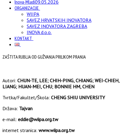
Inova-Mladi
09.05.2026
ORGANIZACIJE
WIIPA
SAVEZ HRVATSKIH INOVATORA
SAVEZ INOVATORA ZAGREBA
INOVA d.o.o.
KONTAKT
ZAŠTITA RUBLJA OD GUŽVANJA PRILIKOM PRANJA
Autori:
CHUN-TE, LEE; CHIH-PING, CHIANG; WEI-CHIEH,
LIANG; HUAN-MEI, CHU; BONNIE HM, CHEN
Tvrtka/Fakultet/Škola:
CHENG SHIU UNIVERSITY
Država:
Tajvan
e-mail:
eddie@wiipa.org.tw
internet stranica:
www.wiipa.org.tw