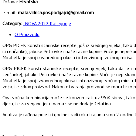
Država:
Hrvatska
e-mail:
mala.vidrica.pos.podgajci@gmail.com
Category:
INOVA 2022 Kategorije
O Proizvodu
OPG PICEK koristi starinske recepte, još iz srednjeg vijeka, tako d
ili ceričanke), jabuke Petrovke i naše razne kupine. Voće je neprsk
Mirabella je spoj izvanrednog okusa i intenzivnog voćnog mirisa.
OPG PICEK koristi starinske recepte, srednji vijek, tako da je i 
ceričanke), jabuke Petrovke i naše razne kupine. Voće je neprskano
Mirabella je spoj izvanrednog okusa i intenzivnog voćnog mirisa.
voća, te zdrav proizvod. Nakon otvaranja proizvod se mora brzo po
Ova voćna kombinacija može se konzumirati uz 95% sireva, tako d
djecu, te za vegane jer u namaz se ne dodaje želatina.
Analiza je rađena prije tri godine i radi roka trajanja smo 2 godine 