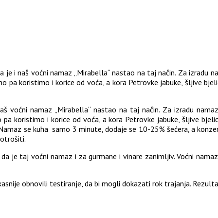
a je i naš voćni namaz „Mirabella“ nastao na taj način. Za izradu na
ano pa koristimo i korice od voća, a kora Petrovke jabuke, šljive bjel
naš voćni namaz „Mirabella“ nastao na taj način. Za izradu namaza k
 pa koristimo i korice od voća, a kora Petrovke jabuke, šljive bjeli
 Namaz se kuha samo 3 minute, dodaje se 10-25% šećera, a konzerva
trošiti.
a je taj voćni namaz i za gurmane i vinare zanimljiv. Voćni namaz,
kasnije obnovili testiranje, da bi mogli dokazati rok trajanja. Rezulta