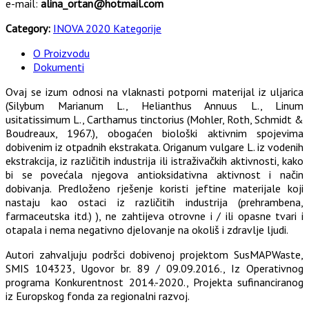
e-mail:
alina_ortan@hotmail.com
Category:
INOVA 2020 Kategorije
O Proizvodu
Dokumenti
Ovaj se izum odnosi na vlaknasti potporni materijal iz uljarica
(Silybum Marianum L., Helianthus Annuus L., Linum
usitatissimum L., Carthamus tinctorius (Mohler, Roth, Schmidt &
Boudreaux, 1967.), obogaćen biološki aktivnim spojevima
dobivenim iz otpadnih ekstrakata. Origanum vulgare L. iz vodenih
ekstrakcija, iz različitih industrija ili istraživačkih aktivnosti, kako
bi se povećala njegova antioksidativna aktivnost i način
dobivanja. Predloženo rješenje koristi jeftine materijale koji
nastaju kao ostaci iz različitih industrija (prehrambena,
farmaceutska itd.) ), ne zahtijeva otrovne i / ili opasne tvari i
otapala i nema negativno djelovanje na okoliš i zdravlje ljudi.
Autori zahvaljuju podršci dobivenoj projektom SusMAPWaste,
SMIS 104323, Ugovor br. 89 / 09.09.2016., Iz Operativnog
programa Konkurentnost 2014.-2020., Projekta sufinanciranog
iz Europskog fonda za regionalni razvoj.