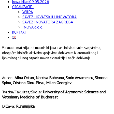
Inova-Mladi
09.05.2026
ORGANIZACIJE
WIIPA
SAVEZ HRVATSKIH INOVATORA
SAVEZ INOVATORA ZAGREBA
INOVA d.o.o.
KONTAKT
Vlaknasti materijal od masnih biljaka s antioksidativnim svojstvima,
obogaćen biološki aktivnim spojevima dobivenim iz aromatičnog i
ljekovitog biljnog otpada nakon ekstrakcije i način dobivanja
Autori:
Alina Ortan, Narcisa Babeanu, Sorin Avramescu, Simona
Spinu, Cristina Dinu-Pirvu, Milen Georgiev
Tvrtka/Fakultet/Škola:
University of Agronomic Sciences and
Veterinary Medicine of Bucharest
Država:
Rumunjska