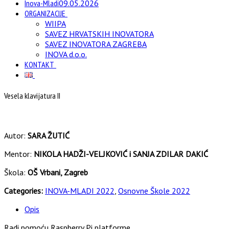
Inova-Mladi
09.05.2026
ORGANIZACIJE
WIIPA
SAVEZ HRVATSKIH INOVATORA
SAVEZ INOVATORA ZAGREBA
INOVA d.o.o.
KONTAKT
Vesela klavijatura II
Autor:
SARA ŽUTIĆ
Mentor:
NIKOLA HADŽI-VELJKOVIĆ i SANJA ZDILAR DAKIĆ
Škola:
OŠ Vrbani, Zagreb
Categories:
INOVA-MLADI 2022
,
Osnovne Škole 2022
Opis
Radi pomoću Raspberry Pi platforme.