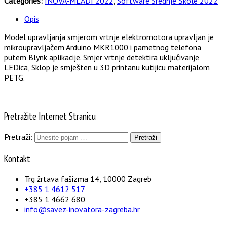
Categories:
INOVA-MLADI 2022
,
Software Srednje Škole 2022
Opis
Model upravljanja smjerom vrtnje elektromotora upravljan je
mikroupravljačem Arduino MKR1000 i pametnog telefona
putem Blynk aplikacije. Smjer vrtnje detektira uključivanje
LEDica, Sklop je smješten u 3D printanu kutijicu materijalom
PETG.
Pretražite Internet Stranicu
Pretraži:
Kontakt
Trg žrtava fašizma 14, 10000 Zagreb
+385 1 4612 517
+385 1 4662 680
info@savez-inovatora-zagreba.hr