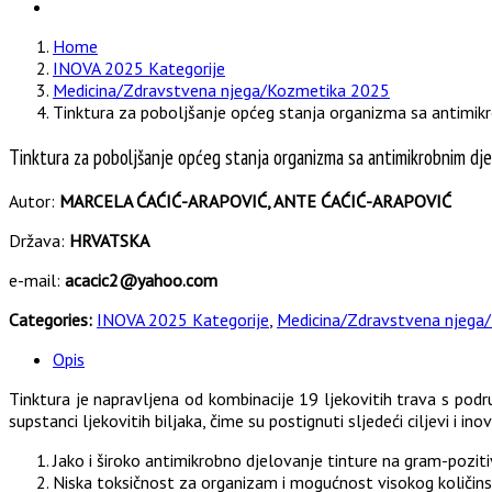
Home
INOVA 2025 Kategorije
Medicina/Zdravstvena njega/Kozmetika 2025
Tinktura za poboljšanje općeg stanja organizma sa antimi
Tinktura za poboljšanje općeg stanja organizma sa antimikrobnim dj
Autor:
MARCELA ĆAĆIĆ-ARAPOVIĆ, ANTE ĆAĆIĆ-ARAPOVIĆ
Država:
HRVATSKA
e-mail:
acacic2@yahoo.com
Categories:
INOVA 2025 Kategorije
,
Medicina/Zdravstvena njega
Opis
Tinktura je napravljena od kombinacije 19 ljekovitih trava s pod
supstanci ljekovitih biljaka, čime su postignuti sljedeći ciljevi i in
Jako i široko antimikrobno djelovanje tinture na gram-pozitiv
Niska toksičnost za organizam i mogućnost visokog količin