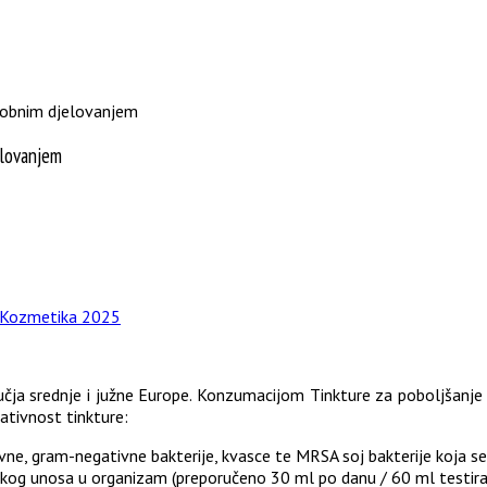
krobnim djelovanjem
elovanjem
/Kozmetika 2025
ručja srednje i južne Europe. Konzumacijom Tinkture za poboljšanje 
ovativnost tinkture:
ne, gram-negativne bakterije, kvasce te MRSA soj bakterije koja se na
skog unosa u organizam (preporučeno 30 ml po danu / 60 ml testira