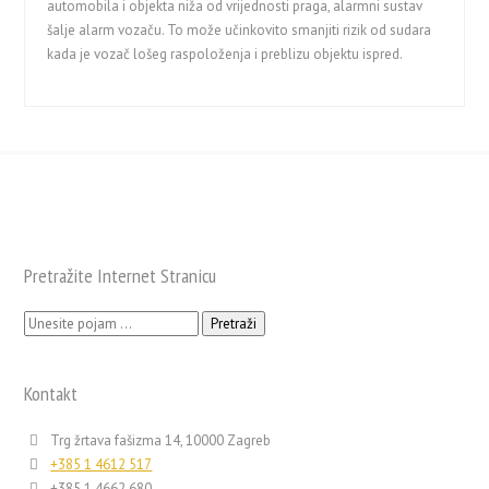
automobila i objekta niža od vrijednosti praga, alarmni sustav
šalje alarm vozaču. To može učinkovito smanjiti rizik od sudara
kada je vozač lošeg raspoloženja i preblizu objektu ispred.
Pretražite Internet Stranicu
Pretraži:
Kontakt
Trg žrtava fašizma 14, 10000 Zagreb
+385 1 4612 517
+385 1 4662 680