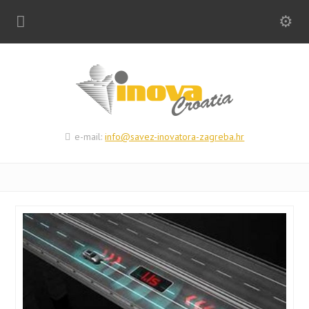
e-mail:
info@savez-inovatora-zagreba.hr