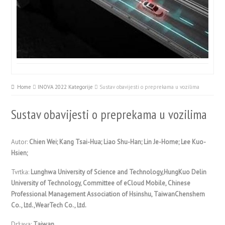
Home
INOVA 2022 Kategorije
Sustav obavijesti o preprekama u vozilima
Sustav obavijesti o preprekama u vozilima
Autor:
Chien Wei; Kang Tsai-Hua; Liao Shu-Han; Lin Je-Home; Lee Kuo-
Hsien;
Tvrtka:
Lunghwa University of Science and Technology,HungKuo Delin
University of Technology, Committee of eCloud Mobile, Chinese
Professional Management Association of Hsinshu, TaiwanChenshern
Co., Ltd.,WearTech Co., Ltd.
Država:
Taiwan