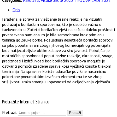
Categories:
Fakulteti/Visoke Škole 2022
,
INOVA-MLADI 2022
Opis
Izrađena je sprava za vježbanje brzine reakcije na vizualni
podražaj u borilačkim sportovima, što je osobito važno u
taekwondo-u. Začetci borilačkih vještina sežu u daleku prošlost i
prvenstvena namjena im je bila samoobrana kroz primjenu
tehnika goloruke borbe. Posljednjih desetljeća borilački sportovi
su jako popularizirani zbog njihovog komercijalnog potencijala
kroz natjecateljske oblike zabave za širu javnost. Poboljšanje
motoričkih sposobnosti poput brzine reakcije, okretnosti, snage,
preciznosti i izdržljivosti kod borilačkih sportova moguće je
ostvariti pomoću izrađene sprave koju vježbači koriste tijekom
treniranja. Na spravi se koriste udaračke površine nasumično
pokretane pneumatskim izvršnim elementima te se zbog
stišljivosti zraka smanjuju opasnosti od ozljeđivanja vježbača.
Pretražite Internet Stranicu
Pretraži: