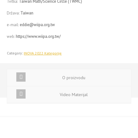
Tvrtka:
Taiwan Math/Science Circle (TWMC)
Država:
Taiwan
e-mail:
eddie@wiipa.org.tw
web:
https://www.wiipa.org.tw/
Category:
INOVA 2022 Kategorije
O proizvodu
Video Materijal