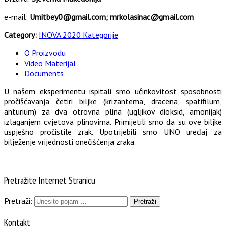
e-mail:
Umitbey0@gmail.com; mrkolasinac@gmail.com
Category:
INOVA 2020 Kategorije
O Proizvodu
Video Materijal
Documents
U našem eksperimentu ispitali smo učinkovitost sposobnosti
pročišćavanja četiri biljke (krizantema, dracena, spatifilum,
anturium) za dva otrovna plina (ugljikov dioksid, amonijak)
izlaganjem cvjetova plinovima. Primijetili smo da su ove biljke
uspješno pročistile zrak. Upotrijebili smo UNO uređaj za
bilježenje vrijednosti onečišćenja zraka.
Pretražite Internet Stranicu
Pretraži:
Kontakt