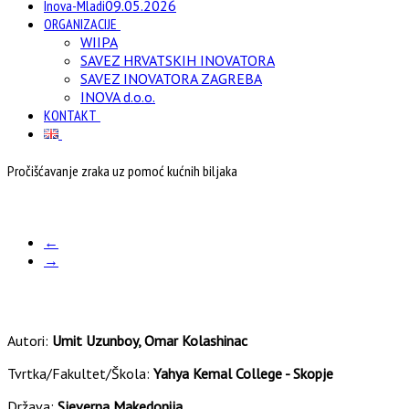
Inova-Mladi
09.05.2026
ORGANIZACIJE
WIIPA
SAVEZ HRVATSKIH INOVATORA
SAVEZ INOVATORA ZAGREBA
INOVA d.o.o.
KONTAKT
Pročišćavanje zraka uz pomoć kućnih biljaka
←
→
Autori:
Umit Uzunboy, Omar Kolashinac
Tvrtka/Fakultet/Škola:
Yahya Kemal College - Skopje
Država:
Sjeverna Makedonija