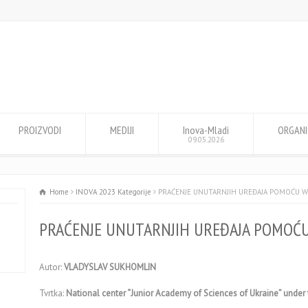
PROIZVODI
MEDIJI
Inova-Mladi
ORGANI
09.05.2026
Home
INOVA 2023 Kategorije
PRAĆENJE UNUTARNJIH UREĐAJA POMOĆU WI
PRAĆENJE UNUTARNJIH UREĐAJA POMOĆU
Autor:
VLADYSLAV SUKHOMLIN
Tvrtka:
National center “Junior Academy of Sciences of Ukraine” unde