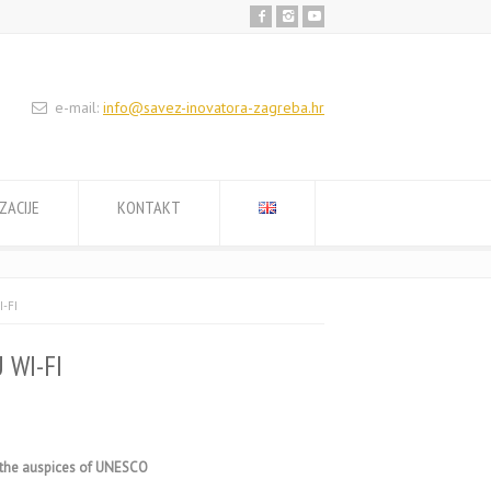
e-mail:
info@savez-inovatora-zagreba.hr
ZACIJE
KONTAKT
-FI
 WI-FI
r the auspices of UNESCO