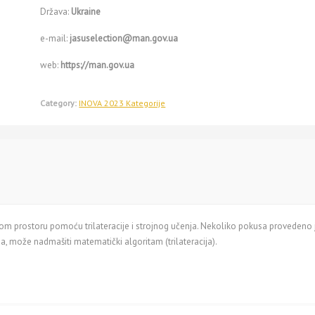
Država:
Ukraine
e-mail:
jasuselection@man.gov.ua
web:
https://man.gov.ua
Category:
INOVA 2023 Kategorije
om prostoru pomoću trilateracije i strojnog učenja. Nekoliko pokusa provedeno je
a, može nadmašiti matematički algoritam (trilateracija).