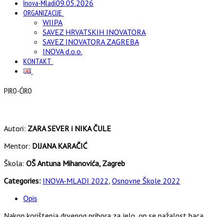
Inova-Mladi
09.05.2026
ORGANIZACIJE
WIIPA
SAVEZ HRVATSKIH INOVATORA
SAVEZ INOVATORA ZAGREBA
INOVA d.o.o.
KONTAKT
PIRO-ĆIRO
Autori:
ZARA SEVER i NIKA ČULE
Mentor:
DIJANA KARAČIĆ
Škola:
OŠ Antuna Mihanovića, Zagreb
Categories:
INOVA-MLADI 2022
,
Osnovne Škole 2022
Opis
Nakon korištenja drvenog pribora za jelo, on se nažalost baca.