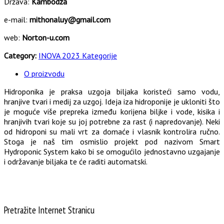
Država:
Kambodža
e-mail:
mithonaluy@gmail.com
web:
Norton-u.com
Category:
INOVA 2023 Kategorije
O proizvodu
Hidroponika je praksa uzgoja biljaka koristeći samo vodu,
hranjive tvari i medij za uzgoj. Ideja iza hidroponije je ukloniti što
je moguće više prepreka između korijena biljke i vode, kisika i
hranjivih tvari koje su joj potrebne za rast (i napredovanje). Neki
od hidroponi su mali vrt za domaće i vlasnik kontrolira ručno.
Stoga je naš tim osmislio projekt pod nazivom Smart
Hydroponic System kako bi se omogućilo jednostavno uzgajanje
i održavanje biljaka te će raditi automatski.
Pretražite Internet Stranicu