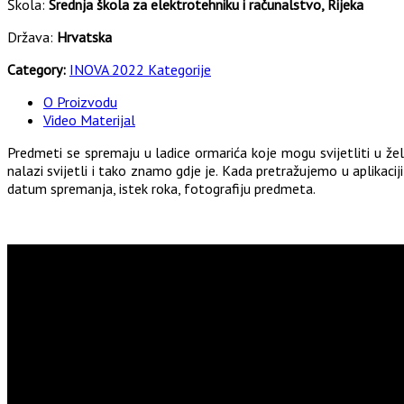
Škola:
Srednja škola za elektrotehniku i računalstvo, Rijeka
Država:
Hrvatska
Category:
INOVA 2022 Kategorije
O Proizvodu
Video Materijal
Predmeti se spremaju u ladice ormarića koje mogu svijetliti u žel
nalazi svijetli i tako znamo gdje je. Kada pretražujemo u aplikaci
datum spremanja, istek roka, fotografiju predmeta.