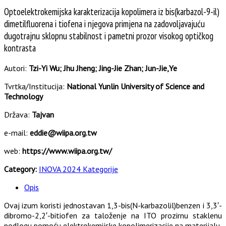
Optoelektrokemijska karakterizacija kopolimera iz bis(karbazol-9-il)
dimetilfluorena i tiofena i njegova primjena na zadovoljavajuću
dugotrajnu sklopnu stabilnost i pametni prozor visokog optičkog
kontrasta
Autori:
Tzi-Yi Wu; Jhu Jheng; Jing-Jie Zhan; Jun-Jie,Ye
Tvrtka/Institucija:
National Yunlin University of Science and
Technology
Država:
Tajvan
e-mail:
eddie@wiipa.org.tw
web:
https://www.wiipa.org.tw/
Category:
INOVA 2024 Kategorije
Opis
Ovaj izum koristi jednostavan 1,3-bis(N-karbazolil)benzen i 3,3′-
dibromo-2,2′-bitiofen za taloženje na ITO prozirnu staklenu
podlogu pomoću elektrokemijske kopolimerizacije na materijalu,