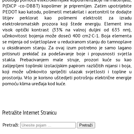
P(DiCP -co-DBBT) kopolimer je pripremljen. Zatim upotrijebite
PEDOT kao katodu, polimetil metakrilat i acetonitril te dodajte
litijev perklorat kao polimerni elektrolit za izradu
elektrokromatskih prozora koji štede energiju. Element ima
visok optički kontrast (33% na valnoj duljini od 635 nm),
učinkovitost bojenja može doseći 400 cm2·C-1. Boja elementa
se mijenja od svijetloplave u reduciranom stanju do tamnoplave
u oksidiranom stanju. Za ovaj izum potrebno je samo lagano
pritisnuti prekidač za podešavanje boje i propusnosti svjetla
stakla. Prebacivanjem male struje, prozori kuće su kao
zalijepljeni toplinski izolacijskim papirom različitih nijansi i boja,
koji može učinkovito spriječiti ulazak svjetlosti i topline u
prostoriju. Vrlo je korisno uštedjeti potrošnju električne energije
pomoću klima uređaja kod kuće.
Pretražite Internet Stranicu
Pretraži: