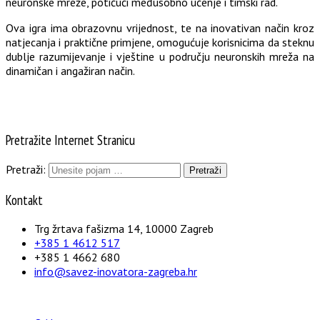
neuronske mreže, potičući međusobno učenje i timski rad.
Ova igra ima obrazovnu vrijednost, te na inovativan način kroz
natjecanja i praktične primjene, omogućuje korisnicima da steknu
dublje razumijevanje i vještine u području neuronskih mreža na
dinamičan i angažiran način.
Pretražite Internet Stranicu
Pretraži:
Kontakt
Trg žrtava fašizma 14, 10000 Zagreb
+385 1 4612 517
+385 1 4662 680
info@savez-inovatora-zagreba.hr