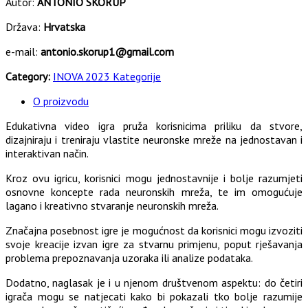
Autor:
ANTONIO SKORUP
Država:
Hrvatska
e-mail:
antonio.skorup1@gmail.com
Category:
INOVA 2023 Kategorije
O proizvodu
Edukativna video igra pruža korisnicima priliku da stvore,
dizajniraju i treniraju vlastite neuronske mreže na jednostavan i
interaktivan način.
Kroz ovu igricu, korisnici mogu jednostavnije i bolje razumjeti
osnovne koncepte rada neuronskih mreža, te im omogućuje
lagano i kreativno stvaranje neuronskih mreža.
Značajna posebnost igre je mogućnost da korisnici mogu izvoziti
svoje kreacije izvan igre za stvarnu primjenu, poput rješavanja
problema prepoznavanja uzoraka ili analize podataka.
Dodatno, naglasak je i u njenom društvenom aspektu: do četiri
igrača mogu se natjecati kako bi pokazali tko bolje razumije