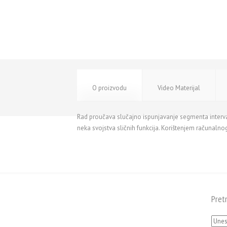
O proizvodu
Video Materijal
Rad proučava slučajno ispunjavanje segmenta intervali
neka svojstva sličnih funkcija. Korištenjem računaln
Pret
Pretra