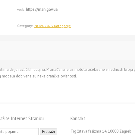
web:
https://man.gov.ua
Category:
INOVA 2023 Kategorije
ma dviju različitih duljina. Pronađena je asimptota očekivane vrijednosti broja p
og modela dobivene su neke grafičke ovisnosti.
ražite Internet Stranicu
Kontakt
ži:
Trg žrtava fašizma 14, 10000 Zagreb