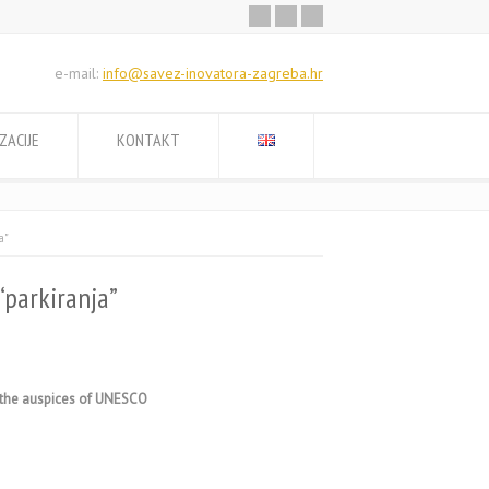
e-mail:
info@savez-inovatora-zagreba.hr
ZACIJE
KONTAKT
a"
“parkiranja”
r the auspices of UNESCO