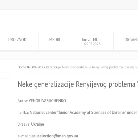
PROIZVODI
MEDIJI
Inova-Mladi
ORGANI
09.05.2026
Home
INOVA 2023 Kategorije
Neke generalizacije Renyijevog problema "parkiranj
Neke generalizacije Renyijevog problema 
Autor:
YEHOR IVASHCHENKO
Tvrtka:
National center “Junior Academy of Sciences of Ukraine” unde
Država:
Ukraine
e-mail:
jasuselection@man.gov.ua