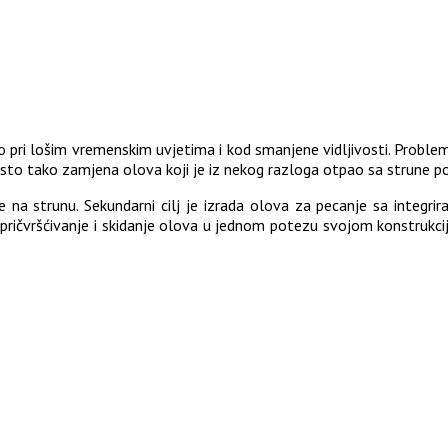
 pri lošim vremenskim uvjetima i kod smanjene vidljivosti. Probl
sto tako zamjena olova koji je iz nekog razloga otpao sa strune p
je na strunu. Sekundarni cilj je izrada olova za pecanje sa integr
 pričvršćivanje i skidanje olova u jednom potezu svojom konstruk