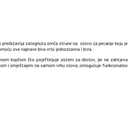
em predstavlja zategnuta omča strune na olovo za pecanje koju je
omoću ove naprave biva vrlo jednostavna i brza.
iranom kopčom što pojeftinjuje sistem za ribolov, jer ne zahtjeva
cijom i smještajem na samom vrhu olova, omogućuje funkcionalno