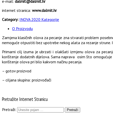
e-mail:
dalmit@dalmit.hr
internet stranica:
www.dalmit.hr
Category:
INOVA 2020 Kategorije
O Proizvodu
Zamjena klasičnih olova za pecanje zna stvarati problem posebno
nemoguće otpustiti bez upotrebe nekog alata za rezanje strune. I
Primarni cilj izuma je ubrzati i olakšati izmjenu olova za pecan
korištenje dodatnih dijelova. Sama naprava osim što omogućuje
korištenje olova pri bilo kakvom načinu pecanja.
– gotov proizvod
– ciljana skupina: proizvođači
Pretražite Internet Stranicu
Pretraži: