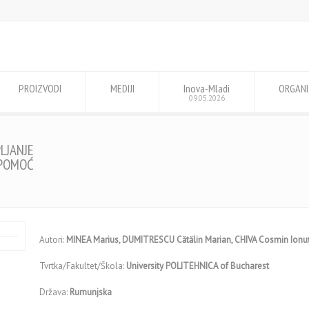
PROIZVODI
MEDIJI
Inova-Mladi
ORGANI
09.05.2026
LJANJE
 POMOĆ
Autori:
MINEA Marius, DUMITRESCU Cătălin Marian, CHIVA Cosmin Ionuț
Tvrtka/Fakultet/Škola:
University POLITEHNICA of Bucharest
Država:
Rumunjska