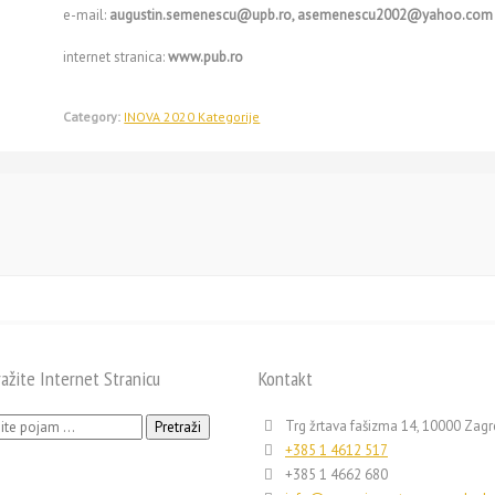
e-mail:
augustin.semenescu@upb.ro, asemenescu2002@yahoo.com
internet stranica:
www.pub.ro
Category:
INOVA 2020 Kategorije
ražite Internet Stranicu
Kontakt
ži:
Trg žrtava fašizma 14, 10000 Zag
+385 1 4612 517
+385 1 4662 680