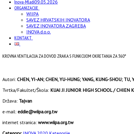
Inova-Mladi
09.05.2026
ORGANIZACIJE
WIIPA
SAVEZ HRVATSKIH INOVATORA
SAVEZ INOVATORA ZAGREBA
INOVA d.o.o.
KONTAKT
KROVNA VENTILACIJA ZA DOVOD ZRAKA S FUNKCIJOM OKRETANJA ZA 360°
Autori:
CHEN, YI-AN; CHEN, YU-HUNG; YANG, KUNG-SHOU; TU, 
Tvrtka/Fakultet/Škola:
KUAI JI JUNIOR HIGH SCHOOL / CHIE
Država:
Tajvan
e-mail:
eddie@wiipa.org.tw
internet stranica:
www.wiipa.org.tw
Category:
INOVA 2020 Kategorije