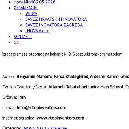
Inova-Mladi
09.05.2026
ORGANIZACIJE
WIIPA
SAVEZ HRVATSKIH INOVATORA
SAVEZ INOVATORA ZAGREBA
INOVA d.o.o.
KONTAKT
Izrada premaza otpornog na habanje Ni-B-G bezelektronskom metodom
Autori:
Benyamin Mahami, Parsa Khaleghirad, Ardeshir Rahimi Ghaz
Tvrtka/Fakultet/Škola:
Allameh Tabatabaei Junior High School, Te
Država:
Iran
e-mail:
info@irtopinventors.com
internet stranica:
www.irtopinventors.com
Category:
INOVA 2020 Kategorije