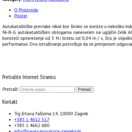
O Proizvodu
Poster
Autokatalitičke prevlake nikal-bor široko se koriste u nekoliko in
Ni-B-G autokatalitičkim oblogama nanesenim na ugljični čelik A
koristeći opterećenje od 5 N i brzinu od 0,04 m / s, što je slije
performanse. Ovo istraživanje potvrđuje da se primjenom odgova
Pretražite Internet Stranicu
Pretraži:
Kontakt
Trg žrtava fašizma 14, 10000 Zagreb
+385 1 4612 517
+385 1 4662 680
info@savez-inovatora-zagreba.hr