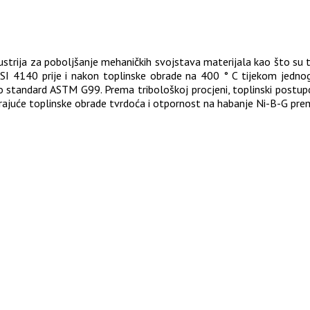
dustrija za poboljšanje mehaničkih svojstava materijala kao što su 
ISI 4140 prije i nakon toplinske obrade na 400 ° C tijekom jednog
dilo standard ASTM G99. Prema tribološkoj procjeni, toplinski postup
rajuće toplinske obrade tvrdoća i otpornost na habanje Ni-B-G pr