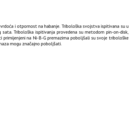
tvrdoća i otpornost na habanje. Tribološka svojstva ispitivana su u
 sata. Tribološka ispitivanja provedena su metodom pin-on-disk,
ci primijenjeni na Ni-B-G premazima poboljšali su svoje tribološke
emaza mogu značajno poboljšati.