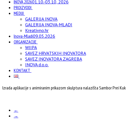
INOVA 2026
01.10.-03.10, 2026
PROIZVODI
MEDIJI
GALERIJA INOVA
GALERIJA INOVA-MLADI
Kreativno.hr
Inova-Mladi
09.05.2026
ORGANIZACIJE
WIIPA
SAVEZ HRVATSKIH INOVATORA
SAVEZ INOVATORA ZAGREBA
INOVA d.o.o.
KONTAKT
Izrada aplikacije s animiranim prikazom skulptura nalazišta Sambor Prei Kuk
←
→