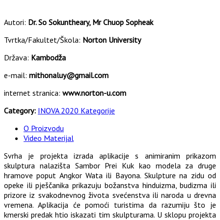
Autori:
Dr. So Sokuntheary, Mr Chuop Sopheak
Tvrtka/Fakultet/Škola:
Norton University
Država:
Kambodža
e-mail:
mithonaluy@gmail.com
internet stranica:
www.norton-u.com
Category:
INOVA 2020 Kategorije
O Proizvodu
Video Materijal
Svrha je projekta izrada aplikacije s animiranim prikazom
skulptura nalazišta Sambor Prei Kuk kao modela za druge
hramove poput Angkor Wata ili Bayona. Skulpture na zidu od
opeke ili pješčanika prikazuju božanstva hinduizma, budizma ili
prizore iz svakodnevnog života svećenstva ili naroda u drevna
vremena. Aplikacija će pomoći turistima da razumiju što je
kmerski predak htio iskazati tim skulpturama. U sklopu projekta