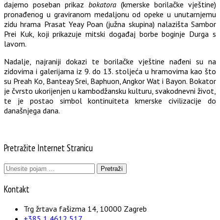
dajemo poseban prikaz
bokatora
(kmerske borilačke vještine)
pronađenog u graviranom medaljonu od opeke u unutarnjemu
zidu hrama Prasat Yeay Poan (južna skupina) nalazišta Sambor
Prei Kuk, koji prikazuje mitski događaj borbe boginje Durga s
lavom.
Nadalje, najraniji dokazi te borilačke vještine nađeni su na
zidovima i galerijama iz 9. do 13. stoljeća u hramovima kao što
su Preah Ko, Banteay Srei, Baphuon, Angkor Wat i Bayon. Bokator
je čvrsto ukorijenjen u kambodžansku kulturu, svakodnevni život,
te je postao simbol kontinuiteta kmerske civilizacije do
današnjega dana.
Pretražite Internet Stranicu
Pretraži:
Kontakt
Trg žrtava fašizma 14, 10000 Zagreb
+385 1 4612 517