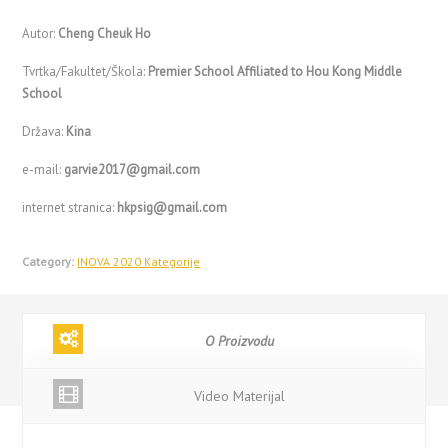
Autor:
Cheng Cheuk Ho
Tvrtka/Fakultet/Škola:
Premier School Affiliated to Hou Kong Middle
School
Država:
Kina
e-mail:
garvie2017@gmail.com
internet stranica:
hkpsig@gmail.com
Category:
INOVA 2020 Kategorije
O Proizvodu
Video Materijal