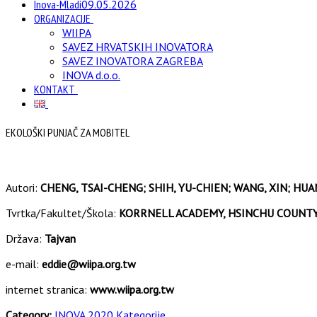
Inova-Mladi
09.05.2026
ORGANIZACIJE
WIIPA
SAVEZ HRVATSKIH INOVATORA
SAVEZ INOVATORA ZAGREBA
INOVA d.o.o.
KONTAKT
EKOLOŠKI PUNJAČ ZA MOBITEL
Autori:
CHENG, TSAI-CHENG; SHIH, YU-CHIEN; WANG, XIN; HUAN
Tvrtka/Fakultet/Škola:
KORRNELL ACADEMY, HSINCHU COUNT
Država:
Tajvan
e-mail:
eddie@wiipa.org.tw
internet stranica:
www.wiipa.org.tw
Category:
INOVA 2020 Kategorije