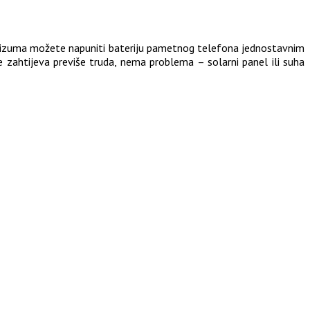
g izuma možete napuniti bateriju pametnog telefona jednostavnim
e zahtijeva previše truda, nema problema – solarni panel ili suha