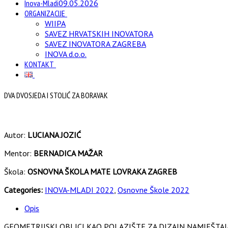
Inova-Mladi
09.05.2026
ORGANIZACIJE
WIIPA
SAVEZ HRVATSKIH INOVATORA
SAVEZ INOVATORA ZAGREBA
INOVA d.o.o.
KONTAKT
DVA DVOSJEDA I STOLIĆ ZA BORAVAK
Autor:
LUCIANA JOZIĆ
Mentor:
BERNADICA MAŽAR
Škola:
OSNOVNA ŠKOLA MATE LOVRAKA ZAGREB
Categories:
INOVA-MLADI 2022
,
Osnovne Škole 2022
Opis
GEOMETRIJSKI OBLICI KAO POLAZIŠTE ZA DIZAJN NAMJEŠTAJ