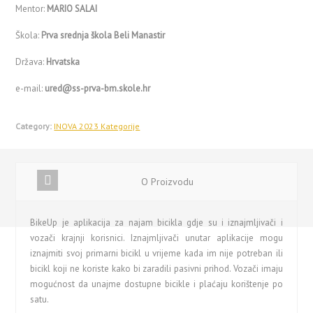
Mentor:
MARIO SALAI
Škola:
Prva srednja škola Beli Manastir
Država:
Hrvatska
e-mail:
ured@ss-prva-bm.skole.hr
Category:
INOVA 2023 Kategorije
O Proizvodu
BikeUp je aplikacija za najam bicikla gdje su i iznajmljivači i
vozači krajnji korisnici. Iznajmljivači unutar aplikacije mogu
iznajmiti svoj primarni bicikl u vrijeme kada im nije potreban ili
bicikl koji ne koriste kako bi zaradili pasivni prihod. Vozači imaju
mogućnost da unajme dostupne bicikle i plaćaju korištenje po
satu.