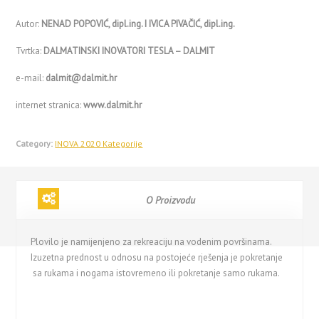
Autor:
NENAD POPOVIĆ, dipl.ing. I IVICA PIVAČIĆ, dipl.ing.
Tvrtka:
DALMATINSKI INOVATORI TESLA – DALMIT
e-mail:
dalmit@dalmit.hr
internet stranica:
www.dalmit.hr
Category:
INOVA 2020 Kategorije
O Proizvodu
Plovilo je namijenjeno za rekreaciju na vodenim površinama.
Izuzetna prednost u odnosu na postojeće rješenja je pokretanje
sa rukama i nogama istovremeno ili pokretanje samo rukama.