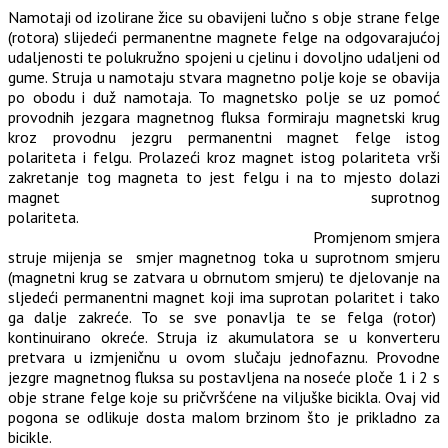
Namotaji od izolirane žice su obavijeni lučno s obje strane felge
(rotora) slijedeći permanentne magnete felge na odgovarajućoj
udaljenosti te polukružno spojeni u cjelinu i dovoljno udaljeni od
gume. Struja u namotaju stvara magnetno polje koje se obavija
po obodu i duž namotaja. To magnetsko polje se uz pomoć
provodnih jezgara magnetnog fluksa formiraju magnetski krug
kroz provodnu jezgru permanentni magnet felge istog
polariteta i felgu. Prolazeći kroz magnet istog polariteta vrši
zakretanje tog magneta to jest felgu i na to mjesto dolazi
magnet suprotnog
polariteta.
Promjenom smjera
struje mijenja se smjer magnetnog toka u suprotnom smjeru
(magnetni krug se zatvara u obrnutom smjeru) te djelovanje na
sljedeći permanentni magnet koji ima suprotan polaritet i tako
ga dalje zakreće. To se sve ponavlja te se felga (rotor)
kontinuirano okreće. Struja iz akumulatora se u konverteru
pretvara u izmjeničnu u ovom slučaju jednofaznu. Provodne
jezgre magnetnog fluksa su postavljena na noseće ploče 1 i 2 s
obje strane felge koje su pričvršćene na viljuške bicikla. Ovaj vid
pogona se odlikuje dosta malom brzinom što je prikladno za
bicikle.