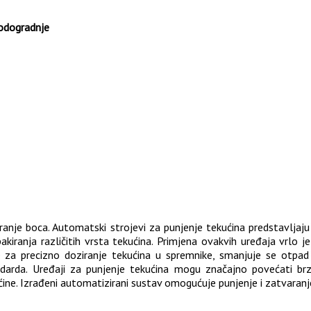
rodogradnje
varanje boca. Automatski strojevi za punjenje tekućina predstavlja
iranja različitih vrsta tekućina. Primjena ovakvih uređaja vrlo je č
e za precizno doziranje tekućina u spremnike, smanjuje se otpad 
andarda. Uređaji za punjenje tekućina mogu značajno povećati b
ćine. Izrađeni automatizirani sustav omogućuje punjenje i zatvaranj