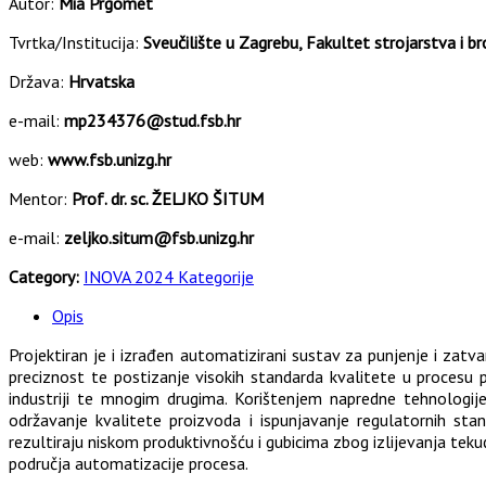
Autor:
Mia Prgomet
Tvrtka/Institucija:
Sveučilište u Zagrebu, Fakultet strojarstva i b
Država:
Hrvatska
e-mail:
mp234376@stud.fsb.hr
web:
www.fsb.unizg.hr
Mentor:
Prof. dr. sc. ŽELJKO ŠITUM
e-mail:
zeljko.situm@fsb.unizg.hr
Category:
INOVA 2024 Kategorije
Opis
Projektiran je i izrađen automatizirani sustav za punjenje i zat
preciznost te postizanje visokih standarda kvalitete u procesu pak
industriji te mnogim drugima. Korištenjem napredne tehnologij
održavanje kvalitete proizvoda i ispunjavanje regulatornih st
rezultiraju niskom produktivnošću i gubicima zbog izlijevanja teku
područja automatizacije procesa.