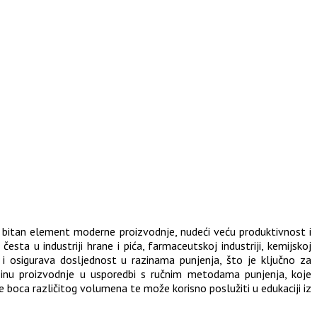
ju bitan element moderne proizvodnje, nudeći veću produktivnost i
esta u industriji hrane i pića, farmaceutskoj industriji, kemijskoj
i osigurava dosljednost u razinama punjenja, što je ključno za
rzinu proizvodnje u usporedbi s ručnim metodama punjenja, koje
e boca različitog volumena te može korisno poslužiti u edukaciji iz