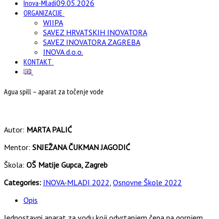
Inova-Mladi
09.05.2026
ORGANIZACIJE
WIIPA
SAVEZ HRVATSKIH INOVATORA
SAVEZ INOVATORA ZAGREBA
INOVA d.o.o.
KONTAKT
Agua spill – aparat za točenje vode
Autor:
MARTA PALIĆ
Mentor:
SNJEŽANA ČUKMAN JAGODIĆ
Škola:
OŠ Matije Gupca, Zagreb
Categories:
INOVA-MLADI 2022
,
Osnovne Škole 2022
Opis
Jednostavni aparat za vodu koji odvrtanjem čepa na gornjem