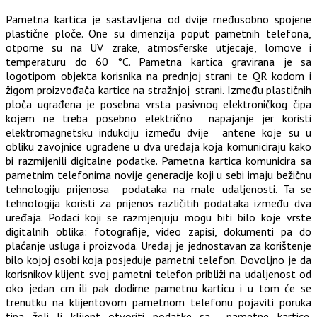
Pametna kartica je sastavljena od dvije međusobno spojene
plastične ploče. One su dimenzija poput pametnih telefona,
otporne su na UV zrake, atmosferske utjecaje, lomove i
temperaturu do 60 °C. Pametna kartica gravirana je sa
logotipom objekta korisnika na prednjoj strani te QR kodom i
žigom proizvođača kartice na stražnjoj strani. Između plastičnih
ploča ugrađena je posebna vrsta pasivnog elektroničkog čipa
kojem ne treba posebno električno napajanje jer koristi
elektromagnetsku indukciju između dvije antene koje su u
obliku zavojnice ugrađene u dva uređaja koja komuniciraju kako
bi razmijenili digitalne podatke. Pametna kartica komunicira sa
pametnim telefonima novije generacije koji u sebi imaju bežičnu
tehnologiju prijenosa podataka na male udaljenosti. Ta se
tehnologija koristi za prijenos različitih podataka između dva
uređaja. Podaci koji se razmjenjuju mogu biti bilo koje vrste
digitalnih oblika: fotografije, video zapisi, dokumenti pa do
plaćanje usluga i proizvoda. Uređaj je jednostavan za korištenje
bilo kojoj osobi koja posjeduje pametni telefon. Dovoljno je da
korisnikov klijent svoj pametni telefon približi na udaljenost od
oko jedan cm ili pak dodirne pametnu karticu i u tom će se
trenutku na klijentovom pametnom telefonu pojaviti poruka
tipa želi li klijent otvoriti podatke sa pametne kartice.