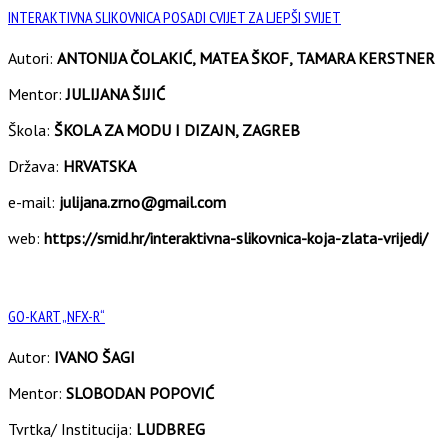
INTERAKTIVNA SLIKOVNICA POSADI CVIJET ZA LJEPŠI SVIJET
Autori:
ANTONIJA ČOLAKIĆ, MATEA ŠKOF, TAMARA KERSTNER
Mentor:
JULIJANA ŠIJIĆ
Škola:
ŠKOLA ZA MODU I DIZAJN, ZAGREB
Država:
HRVATSKA
e-mail:
julijana.zrno@gmail.com
web:
https://smid.hr/interaktivna-slikovnica-koja-zlata-vrijedi/
GO-KART „NFX-R“
Autor:
IVANO ŠAGI
Mentor:
SLOBODAN POPOVIĆ
Tvrtka/ Institucija:
LUDBREG