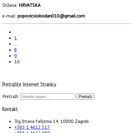
Država:
HRVATSKA
e-mail:
popovicslobodan010@gmail.com
1
…
8
9
10
Pretražite Internet Stranicu
Pretraži:
Kontakt
Trg žrtava fašizma 14, 10000 Zagreb
+385 1 4612 517
+385 1 4662 680