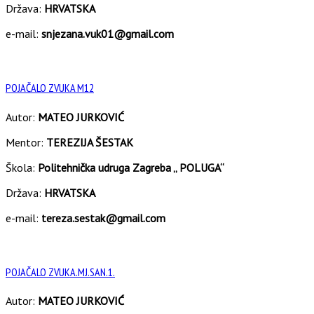
Država:
HRVATSKA
e-mail:
snjezana.vuk01@gmail.com
POJAČALO ZVUKA M12
Autor:
MATEO JURKOVIĆ
Mentor:
TEREZIJA ŠESTAK
Škola:
Politehnička udruga Zagreba „ POLUGA“
Država:
HRVATSKA
e-mail:
tereza.sestak@gmail.com
POJAČALO ZVUKA.MJ.SAN.1.
Autor:
MATEO JURKOVIĆ