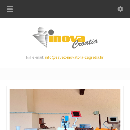
e-mail:
info@savez-inovatora-zagreba.hr