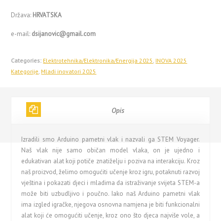
Država:
HRVATSKA
e-mail:
dsijanovic@gmail.com
Categories:
Elektrotehnika/Elektronika/Energija 2025
,
INOVA 2025
Kategorije
,
Mladi inovatori 2025
Opis
Izradili smo Arduino pametni vlak i nazvali ga STEM Voyager.
Naš vlak nije samo običan model vlaka, on je ujedno i
edukativan alat koji potiče znatiželju i poziva na interakciju. Kroz
naš proizvod, želimo omogućiti učenje kroz igru, potaknuti razvoj
vještina i pokazati djeci i mladima da istraživanje svijeta STEM-a
može biti uzbudljivo i poučno. Iako naš Arduino pametni vlak
ima izgled igračke, njegova osnovna namjena je biti funkcionalni
alat koji će omogućiti učenje, kroz ono što djeca najviše vole, a