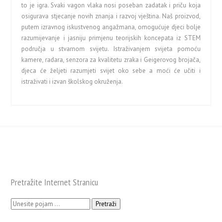
to je igra. Svaki vagon vlaka nosi poseban zadatak i priču koja
osigurava stjecanje novih znanja i razvoj vještina. Naš proizvod,
putem izravnog iskustvenog angažmana, omogućuje djeci bolje
razumijevanje i jasniju primjenu teorijskih koncepata iz STEM
područja u stvarnom svijetu. Istraživanjem svijeta pomoću
kamere, radara, senzora za kvalitetu zraka i Geigerovog brojača,
djeca će željeti razumjeti svijet oko sebe a moći će učiti i
istraživati i izvan školskog okruženja.
Pretražite Internet Stranicu
Pretraži: