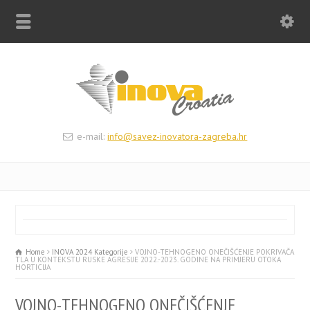
e-mail:
info@savez-inovatora-zagreba.hr
Home
INOVA 2024 Kategorije
VOJNO-TEHNOGENO ONEČIŠĆENJE POKRIVAČA
TLA U KONTEKSTU RUSKE AGRESIJE 2022.-2023. GODINE NA PRIMJERU OTOKA
HORTICIJA
VOJNO-TEHNOGENO ONEČIŠĆENJE